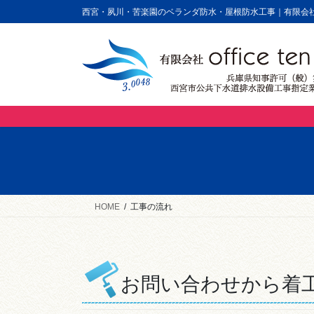
コ
ナ
西宮・夙川・苦楽園のベランダ防水・屋根防水工事｜有限会社of
ン
ビ
テ
ゲ
ン
ー
ツ
シ
に
ョ
移
ン
動
に
移
動
HOME
工事の流れ
お問い合わせから着