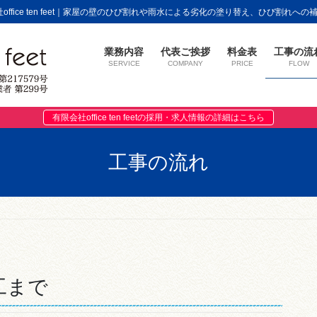
fice ten feet｜家屋の壁のひび割れや雨水による劣化の塗り替え、ひび割れへ
業務内容
代表ご挨拶
料金表
工事の流
SERVICE
COMPANY
PRICE
FLOW
有限会社office ten feetの採用・求人情報の詳細はこちら
工事の流れ
工まで