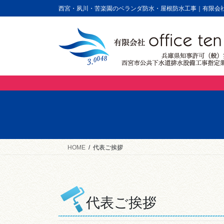
コ
ナ
西宮・夙川・苦楽園のベランダ防水・屋根防水工事｜有限会社of
ン
ビ
テ
ゲ
ン
ー
ツ
シ
に
ョ
移
ン
動
に
移
動
HOME
代表ご挨拶
代表ご挨拶