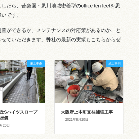
、苦楽園・夙川地域密着型のoffice ten feetを思
幸いです。
処置ができるか、メンテナンスの対応策があるのか、と
させていただきます。弊社の最新の実績もこちらからぜ
施工事例
施工事例
丘Sハイツスロープ
大阪府上本町支柱補強工事
塗装
2021年8月20日
8月20日