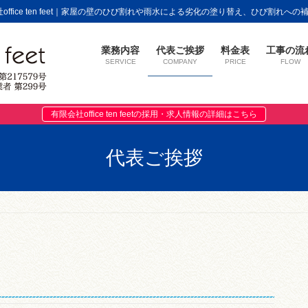
fice ten feet｜家屋の壁のひび割れや雨水による劣化の塗り替え、ひび割れへ
業務内容
代表ご挨拶
料金表
工事の流
SERVICE
COMPANY
PRICE
FLOW
有限会社office ten feetの採用・求人情報の詳細はこちら
代表ご挨拶