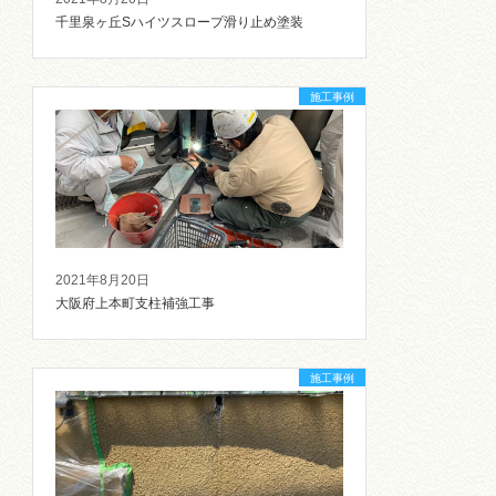
千里泉ヶ丘Sハイツスロープ滑り止め塗装
施工事例
2021年8月20日
大阪府上本町支柱補強工事
施工事例