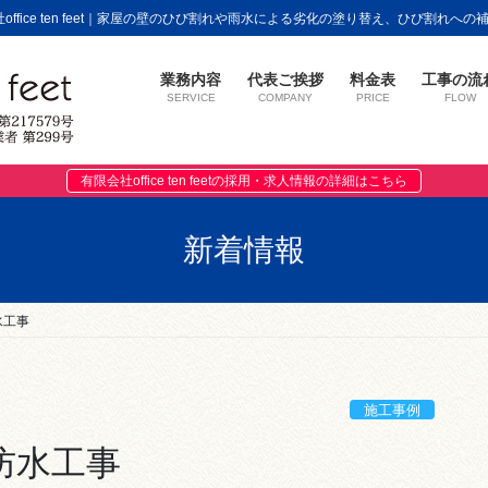
fice ten feet｜家屋の壁のひび割れや雨水による劣化の塗り替え、ひび割れへ
業務内容
代表ご挨拶
料金表
工事の流
SERVICE
COMPANY
PRICE
FLOW
有限会社office ten feetの採用・求人情報の詳細はこちら
新着情報
水工事
施工事例
防水工事