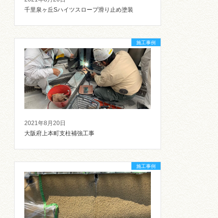
千里泉ヶ丘Sハイツスロープ滑り止め塗装
施工事例
2021年8月20日
大阪府上本町支柱補強工事
施工事例