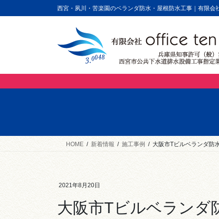
コ
ナ
西宮・夙川・苦楽園のベランダ防水・屋根防水工事｜有限会社of
ン
ビ
テ
ゲ
ン
ー
ツ
シ
に
ョ
移
ン
動
に
移
動
HOME
新着情報
施工事例
大阪市Tビルベランダ防
2021年8月20日
大阪市Tビルベランダ